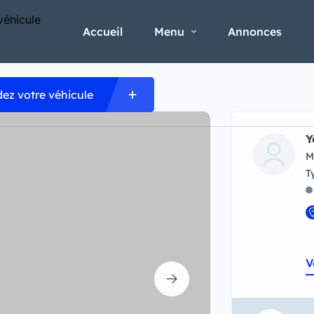
Accueil
Menu
Annonces
E 2015
ez votre véhicule
Y
M
V