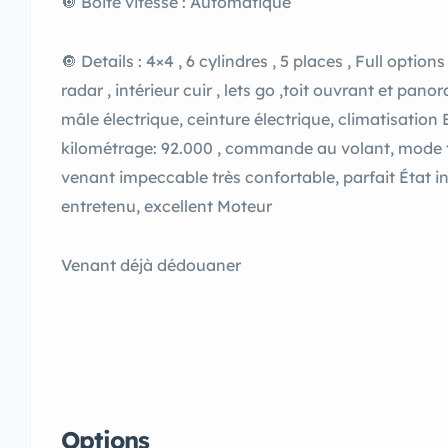
🔘 Boite vitesse : Automatique
🔘 Details : 4×4 , 6 cylindres , 5 places , Full opti
radar , intérieur cuir , lets go ,toit ouvrant et pan
mâle électrique, ceinture électrique, climatisation B
kilométrage: 92.000 , commande au volant, mode tou
venant impeccable très confortable, parfait État in
entretenu, excellent Moteur
Venant déjà dédouaner
Options