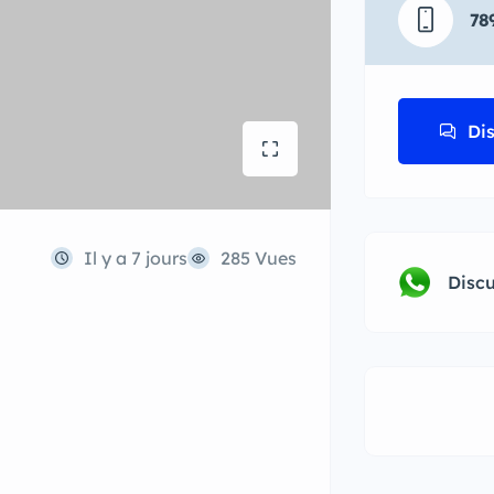
78
Di
Il y a 7 jours
285 Vues
Disc