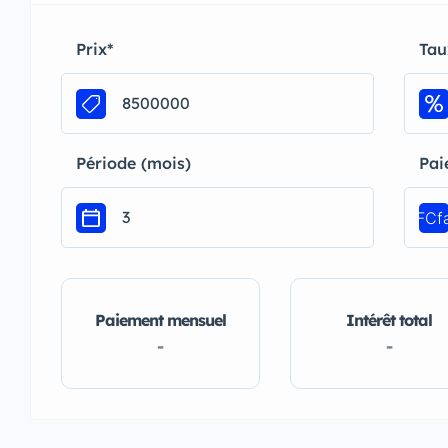
Prix
*
Tau
Période (mois)
Pai
FCf
Paiement mensuel
Intérêt total
-
-