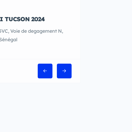
I TUCSON 2024
¨MERCEDES BENZ CL
AMG 2020
VC, Voie de degagement N,
PGRJ+FJ4, Dakar, Sén
 Sénégal