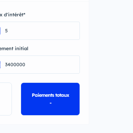
x d'intérêt
*
ement initial
a
Paiements totaux
-