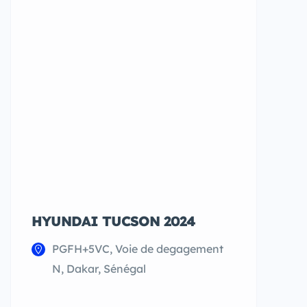
HYUNDAI TUCSON 2024
¨MERCEDE
350 AMG 2
PGFH+5VC, Voie de degagement
PGRJ+FJ4
N, Dakar, Sénégal