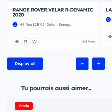
RANGE ROVER VELAR R-DINAMIC
LA
2020
44 Rue LIB 05, Dakar, Sénégal
241 Vues
Display all
Tu pourrais aussi aimer...
Vendu