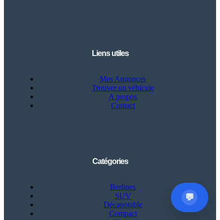
Besoin d'aide?
Liens utiles
×
BA
Notre assistant est en ligne 24/7
Mes Annonces
Trouver un véhicule
Questions fréquentes
A propos
Comment mettre en vente mon véhicule ?
Contact
Comment puis-je démarrer ?
Comment trouver un modèle ?
Comment puis-je vous aider aujourd’hui ?
07:08 AM
Catégories
Berlines
SUV
💬
Décapotable
Compact
Alimenté par
Jokko