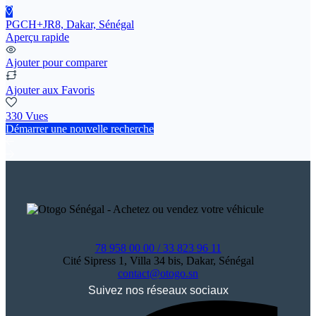
PGCH+JR8, Dakar, Sénégal
Aperçu rapide
Ajouter pour comparer
Ajouter aux Favoris
330 Vues
Démarrer une nouvelle recherche
78 958 00 00 / 33 823 96 11
Cité Sipress 1, Villa 34 bis, Dakar, Sénégal
contact@otogo.sn
Suivez nos réseaux sociaux