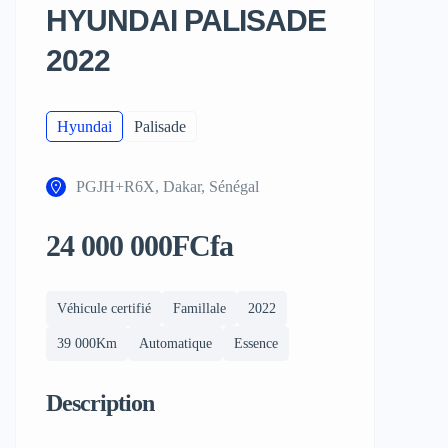
HYUNDAI PALISADE
2022
Hyundai
Palisade
PGJH+R6X, Dakar, Sénégal
24 000 000FCfa
Véhicule certifié
Famillale
2022
39 000Km
Automatique
Essence
Description