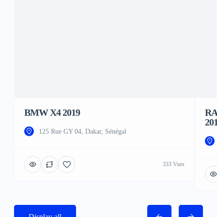
BMW X4 2019
RA
20
125 Rue GY 04, Dakar, Sénégal
333 Vues
Display all