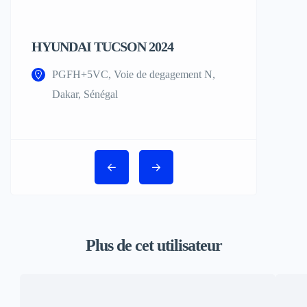
HYUNDAI TUCSON 2024
¨MERCEDES
AMG 2020
PGFH+5VC, Voie de degagement N,
PGRJ+FJ4, 
Dakar, Sénégal
Plus de cet utilisateur