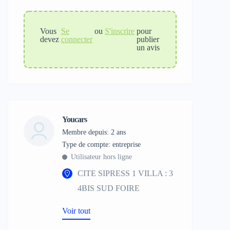
Vous
Se
ou
S'inscrire
pour
devez
connecter
publier
un avis
Youcars
Membre depuis: 2 ans
type de compte: entreprise
Utilisateur hors ligne
CITE SIPRESS 1 VILLA : 3
4BIS SUD FOIRE
Voir tout