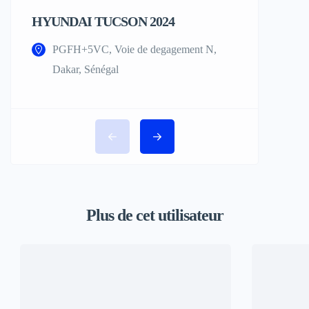
HYUNDAI TUCSON 2024
¨MERCE
AMG 20
PGFH+5VC, Voie de degagement N,
Dakar, Sénégal
PGRJ+F
Plus de cet utilisateur