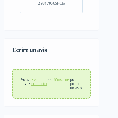
2 984 700.85FCfa
Écrire un avis
Vous
Se
ou
S'inscrire
pour
devez
connecter
publier
un avis