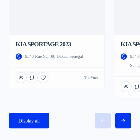
KIA SPORTAGE 2023
KIA S
9340 Rue SC 39, Dakar, Sénégal
9343 
Sénég
314 Vues
Display all