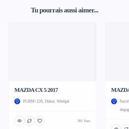
Tu pourrais aussi aimer...
MAZDA CX 5 2017
MAZDA
PGRM+226, Dakar, Sénégal
Sacré
degag
391 Vues