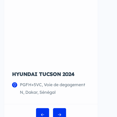
HYUNDAI TUCSON 2024
¨MERCEDE
350 AMG 2
PGFH+5VC, Voie de degagement
PGRJ+FJ4
N, Dakar, Sénégal