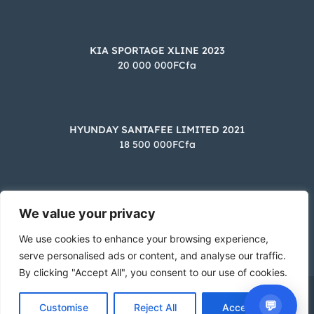
KIA SPORTAGE XLINE 2023
20 000 000FCfa
Besoin d'aide?
×
BA
Notre assistant est en ligne 24/7
HYUNDAY SANTAFEE LIMITED 2021
18 500 000FCfa
Questions fréquentes
Comment mettre en vente mon véhicule ?
Comment puis-je démarrer ?
Comment trouver un modèle ?
KIA SPORTAGE 2023
We value your privacy
23 000 000FCfa
Comment puis-je vous aider aujourd’hui ?
We use cookies to enhance your browsing experience,
10:07 PM
serve personalised ads or content, and analyse our traffic.
By clicking "Accept All", you consent to our use of cookies.
© 2025 Otogo - Achat et vente de véhicule. Tous droits
💬
Customise
Reject All
Accept All