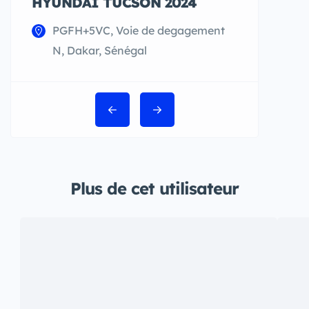
HYUNDAI TUCSON 2024
¨MERCEDE
350 AMG 2
PGFH+5VC, Voie de degagement
PGRJ+FJ4
N, Dakar, Sénégal
Plus de cet utilisateur