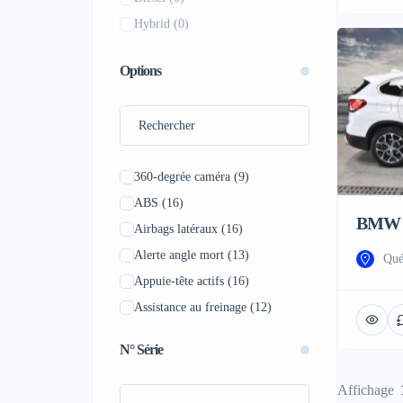
XM
(0)
Hybrid
(0)
Saab
(0)
Z3M
(0)
Saturn
(0)
Z4
(0)
Options
Scion
(0)
Skoda
(0)
Smart
(0)
Subaru
(0)
360-degrée caméra
(9)
Suzuki
(0)
ABS
(16)
Tesla
(0)
BMW 
Airbags latéraux
(16)
Volvo
(0)
Alerte angle mort
(13)
Qué
Appuie-tête actifs
(16)
Assistance au freinage
(12)
Aux - Radio
(11)
N° Série
Avertissement d'angle mort
(11)
Avertissement de collision avant
Affichage