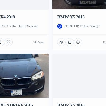
X4 2019
BMW X5 2015
 Rue GY 04, Dakar, Sénégal
PGRJ+FJP, Dakar, Sénégal
333 Vues
12
X5 XDRIVE 2015
BMW X5 2016