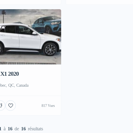
X1 2020
bec, QC, Canada
817 Vues
1
à
16
de
16
résultats