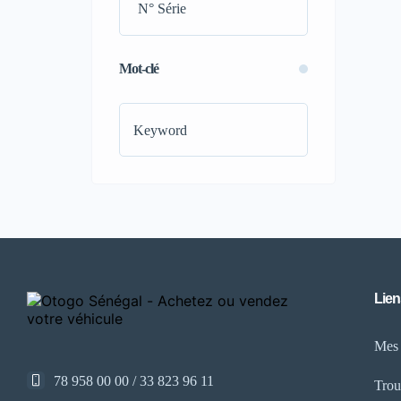
(14)
Bluetooth
(16)
Caméra de recul
(16)
Mot-clé
Ceinture électrique
(12)
Chargeur sans contact
(3)
Climatisation bizone
(10)
Commandes au volant
(10)
Contrôle de traction
(12)
Démarrage sans clé
(14)
Kit d'outils complet
(14)
Mode éco-sport-confort
(10)
Ouverture et fermeture mâle
Lien
électrique
(10)
Mes
Phares à LED
(14)
Phares adaptatifs
(14)
78 958 00 00 / 33 823 96 11
Trou
Pneus performants
(14)