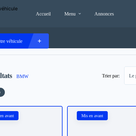
Accueil
Menu
Annonces
tre véhicule
ltats
Trier par:
Le 
BMW
en avant
Mis en avant