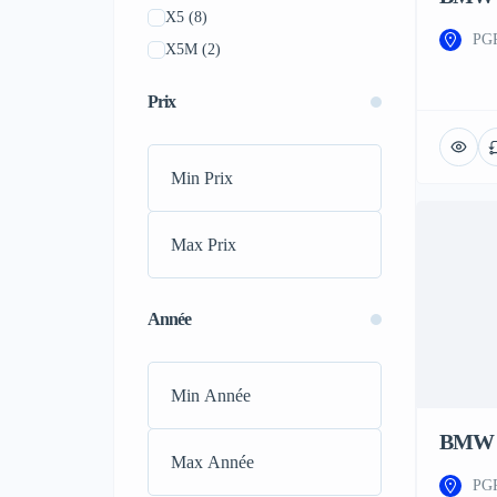
X5
(8)
Renault
(2)
PGP
X5M
(2)
Toyota
(11)
X6M
(1)
Volkswagen
(1)
Prix
Alpina
(0)
Acura
(0)
E46 M3
(0)
Alfa Romeo
(0)
i3
(0)
Alpine
(0)
i5
(0)
Aston Martin
(0)
i7
(0)
Audi
(0)
ix
(0)
Bentley
(0)
M2
(0)
Bugatti
(0)
Année
M3
(0)
Buick
(0)
M4
(0)
Cadillac
(0)
M5
(0)
Dodge
(0)
M8
(0)
BMW 
Ferrari
(0)
Série 1
(0)
Fiat
(0)
PGR