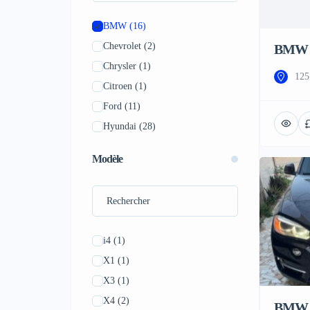
BMW
(16)
Chevrolet
(2)
BMW 
Chrysler
(1)
125
Citroen
(1)
Ford
(11)
Hyundai
(28)
Jeep
(10)
Modèle
Kia
(19)
Land Rover
(9)
Lexus
(1)
Mazda
(8)
i4
(1)
Mercedes-Benz
(9)
X1
(1)
Mitsubishi
(3)
X3
(1)
Nissan
(1)
X4
(2)
BMW 
Peugeot
(4)