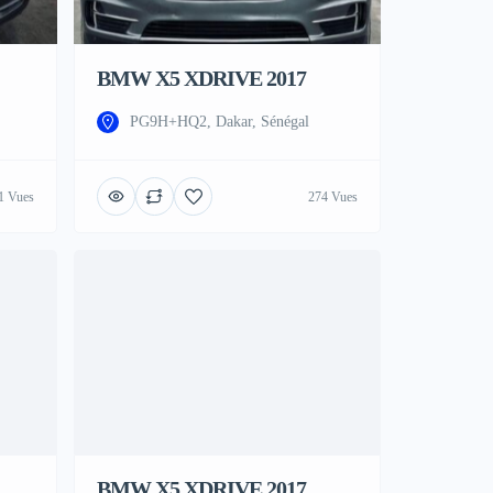
BMW X5 XDRIVE 2017
PG9H+HQ2, Dakar, Sénégal
1 Vues
274 Vues
BMW X5 XDRIVE 2017