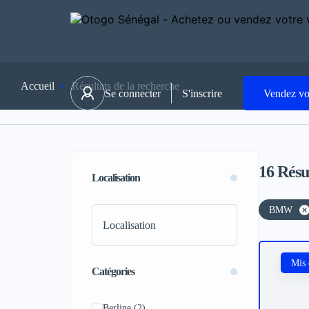
Accueil
Résultats de la recherche
Se connecter
S'inscrire
Vendez vo
16
Résu
Localisation
BMW
Mis 
Catégories
Berline
(2)