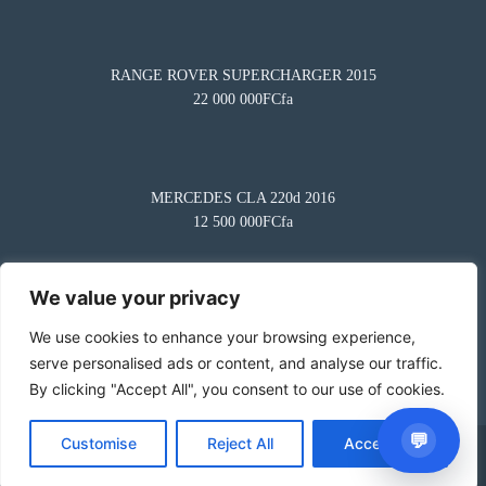
RANGE ROVER SUPERCHARGER 2015
22 000 000FCfa
Besoin d'aide?
×
BA
Notre assistant est en ligne 24/7
Questions fréquentes
MERCEDES CLA 220d 2016
Comment mettre en vente mon véhicule ?
12 500 000FCfa
Comment puis-je démarrer ?
Comment trouver un modèle ?
We value your privacy
Comment puis-je vous aider aujourd’hui ?
HYUNDAI TUCSON 2024
We use cookies to enhance your browsing experience,
25 000 000FCfa
02:11 PM
serve personalised ads or content, and analyse our traffic.
By clicking "Accept All", you consent to our use of cookies.
💬
Customise
Reject All
Accept All
© 2025 Otogo - Achat et vente de véhicule. Tous droits réservés.
Alimenté par
Jokko