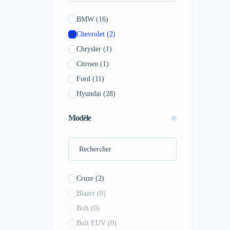
BMW
(16)
Chevrolet
(2)
Chrysler
(1)
Citroen
(1)
Ford
(11)
Hyundai
(28)
Jeep
(10)
Modèle
Kia
(19)
Land Rover
(9)
Lexus
(1)
Mazda
(8)
Cruze
(2)
Mercedes-Benz
(9)
Blazer
(0)
Mitsubishi
(3)
Bolt
(0)
Nissan
(1)
Bolt EUV
(0)
Peugeot
(4)