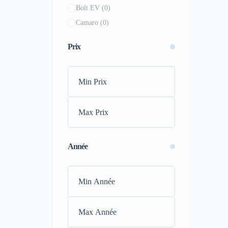
Bolt EV
(0)
Renault
(2)
Camaro
(0)
Toyota
(11)
Caprice
(0)
Volkswagen
(1)
Prix
Colorado
(0)
Acura
(0)
Corvette
(0)
Alfa Romeo
(0)
Equinox
(0)
Alpine
(0)
Express
(0)
Aston Martin
(0)
Express Cargo
(0)
Audi
(0)
Impala
(0)
Bentley
(0)
Independence
(0)
Bugatti
(0)
Année
Malibu
(0)
Buick
(0)
Orlando
(0)
Cadillac
(0)
S-10 Blazer
(0)
Dodge
(0)
Silverado 1500 LD
(0)
Ferrari
(0)
Silverado 1500 LTD
(0)
Fiat
(0)