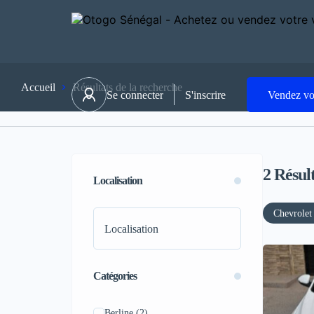
Accueil
Résultats de la recherche
Se connecter
S'inscrire
Vendez vo
2
Résult
Localisation
Chevrolet
Catégories
Berline
(2)