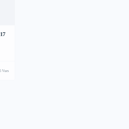
17
5 Vues