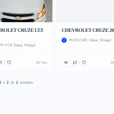
ROLET CRUZE LTZ
CHEVROLET CRUZE 20
PGCH+GRF, Dakar, Sénégal
P+VGP, Dakar, Sénégal
263 Vues
29
1
à
2
de
2
résultats