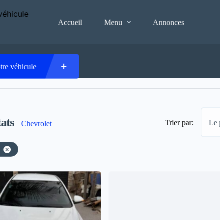
Accueil
Menu
Annonces
tre véhicule
ats
Trier par:
Le 
Chevrolet