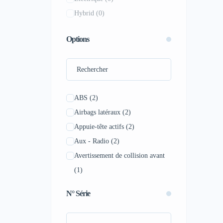
Hybrid
(0)
Saab
(0)
Saturn
(0)
Options
Scion
(0)
Skoda
(0)
Smart
(0)
Subaru
(0)
ABS
(2)
Suzuki
(0)
Airbags latéraux
(2)
Tesla
(0)
Appuie-tête actifs
(2)
Volvo
(0)
Aux - Radio
(2)
Avertissement de collision avant
(1)
Bluetooth
(2)
N° Série
Caméra de recul
(2)
Ceinture électrique
(2)