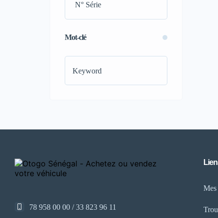
Climatisation bizone
(2)
Commandes au volant
(2)
Démarrage sans clé
(2)
Mot-clé
Kit d'outils complet
(2)
Mode éco-sport-confort
(2)
Ouverture et fermeture mâle
électrique
(2)
Phares à LED
(2)
Phares adaptatifs
(2)
Pneus performants
(2)
Sièges chauffants
(2)
Sièges en cuir
(2)
Lien
Sièges refroidis
(2)
Mes
Sound system
(2)
Système de navigation
(2)
78 958 00 00 / 33 823 96 11
Trou
USB port
(1)