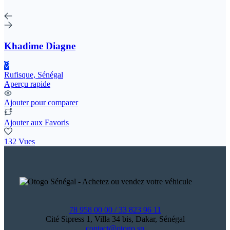
Khadime Diagne
Rufisque, Sénégal
Aperçu rapide
Ajouter pour comparer
Ajouter aux Favoris
132 Vues
78 958 00 00 / 33 823 96 11
Cité Sipress 1, Villa 34 bis, Dakar, Sénégal
contact@otogo.sn