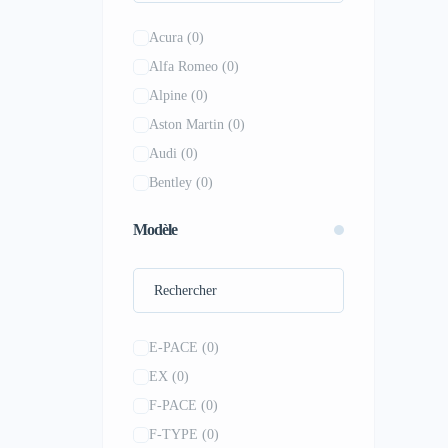
Acura
(0)
Alfa Romeo
(0)
Alpine
(0)
Aston Martin
(0)
Audi
(0)
Bentley
(0)
BMW
(0)
Modèle
Bugatti
(0)
Buick
(0)
Cadillac
(0)
Chevrolet
(0)
E-PACE
(0)
Chrysler
(0)
EX
(0)
Citroen
(0)
F-PACE
(0)
Dodge
(0)
F-TYPE
(0)
Ferrari
(0)