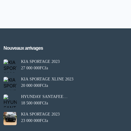
Besoin d'aide?
×
BA
Notre assistant est en ligne 24/7
Nouveaux arrivages
KIA SPORTAGE 2023
Questions fréquentes
27 000 000FCfa
Comment mettre en vente mon véhicule ?
Comment puis-je démarrer ?
KIA SPORTAGE XLINE 2023
20 000 000FCfa
Comment trouver un modèle ?
HYUNDAY SANTAFEE
Comment puis-je vous aider aujourd’hui ?
LIMITED 2021
18 500 000FCfa
09:53 AM
KIA SPORTAGE 2023
23 000 000FCfa