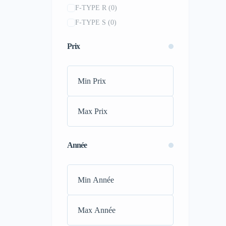
F-TYPE R
(0)
Fiat
(0)
F-TYPE S
(0)
Ford
(0)
I-PACE
(0)
Genesis
(0)
Prix
XJ
(0)
GMC
(0)
XK F-TYPE R
(0)
Honda
(0)
Hummer
(0)
Hyundai
(0)
Infiniti
(0)
Jaguar
(0)
Jeep
(0)
Année
Kia
(0)
Koenigsegg
(0)
Lamborghini
(0)
Land Rover
(0)
Lexus
(0)