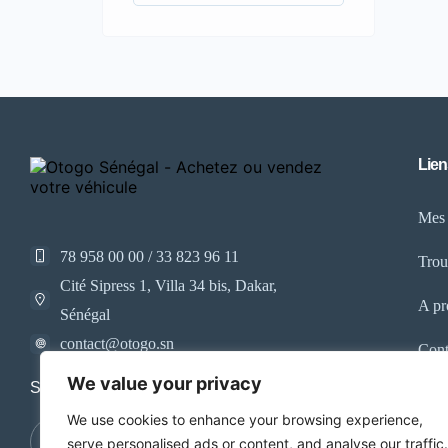
Lien
Mes
78 958 00 00 / 33 823 96 11
Trou
Cité Sipress 1, Villa 34 bis, Dakar,
A pr
Sénégal
contact@otogo.sn
Cont
We value your privacy
Suivez nos réseaux sociaux
We use cookies to enhance your browsing experience,
serve personalised ads or content, and analyse our traffic.