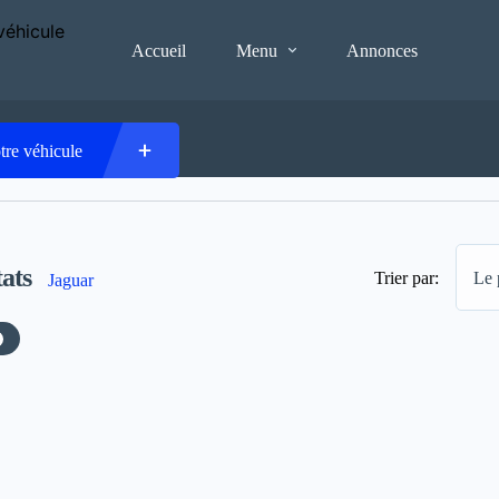
Accueil
Menu
Annonces
tre véhicule
ats
Trier par:
Le 
Jaguar