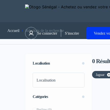
Accueil
Résultats de la recherche
Se connecter
S'inscrire
Vendez vo
0
Résult
Localisation
Jaguar
Catégories
Berline
(0)