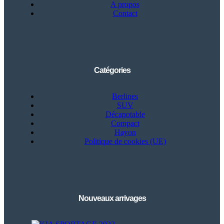
A propos
Contact
Catégories
Berlines
SUV
Décapotable
Compact
Hayon
Politique de cookies (UE)
Nouveaux arrivages
Besoin d'aide?
×
BA
Notre assistant est en ligne 24/7