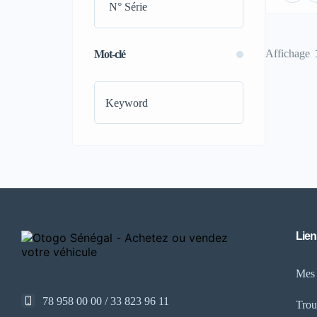
(8)
Bluetooth
(18)
Caméra de recul
(18)
Affichage
Mot-clé
Ceinture électrique
(12)
Chargeur sans contact
(3)
Climatisation bizone
(11)
Commandes au volant
(11)
Contrôle de traction
(10)
Démarrage sans clé
(13)
Kit d'outils complet
(15)
Mode éco-sport-confort
(11)
Ouverture et fermeture mâle
Lien
électrique
(11)
Mes
Phares à LED
(14)
Phares adaptatifs
(13)
78 958 00 00 / 33 823 96 11
Trou
Pneus performants
(15)