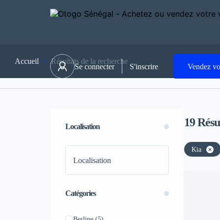
Accueil
Résultats de la recherche
Se connecter
S'inscrire
Vendez vo
19
Résu
Localisation
Kia
Catégories
Berline
(5)