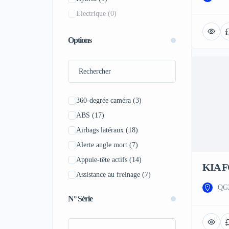
Electrique
(0)
Saab
(0)
Saturn
(0)
Options
Scion
(0)
Skoda
(0)
Smart
(0)
Subaru
(0)
360-degrée caméra
(3)
Suzuki
(0)
ABS
(17)
Tesla
(0)
Airbags latéraux
(18)
Volvo
(0)
Alerte angle mort
(7)
Appuie-tête actifs
(14)
KIA F
Assistance au freinage
(7)
QG2
Aux - Radio
(11)
N° Série
Avertissement d'angle mort
(8)
Avertissement de collision avant