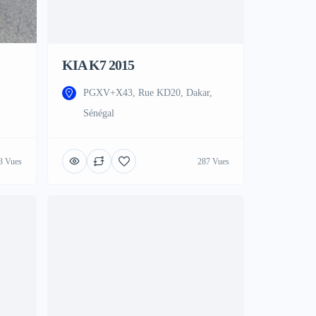
KIA K7 2015
PGXV+X43, Rue KD20, Dakar,
Sénégal
3 Vues
287 Vues