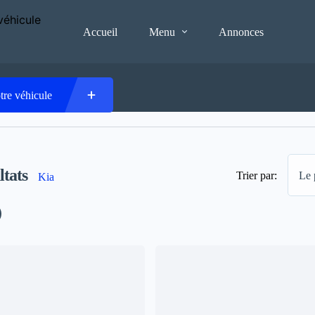
Accueil
Menu
Annonces
tre véhicule
ltats
Trier par:
Le 
Kia