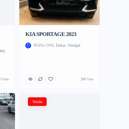
KIA SPORTAGE 2023
PGFG+3V6, Dakar, Sénégal
000,
6 Vues
280 Vues
Vendu