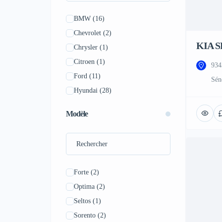
BMW
(16)
Chevrolet
(2)
KIA S
Chrysler
(1)
Citroen
(1)
934
Ford
(11)
Sén
Hyundai
(28)
Jeep
(10)
Modèle
Kia
(19)
Land Rover
(9)
Lexus
(1)
Mazda
(8)
Forte
(2)
Mercedes-Benz
(9)
Optima
(2)
Mitsubishi
(3)
Seltos
(1)
Nissan
(1)
Sorento
(2)
Peugeot
(4)