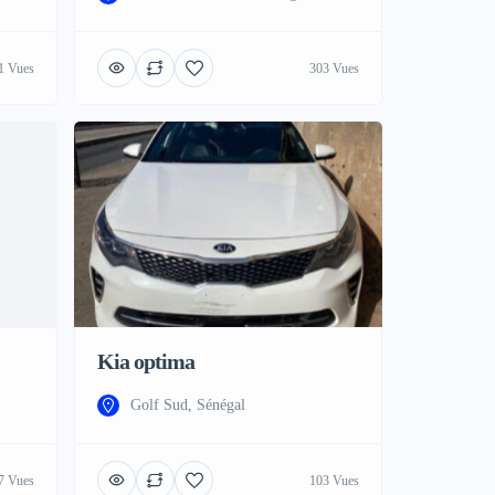
1 Vues
303 Vues
Kia optima
Golf Sud, Sénégal
7 Vues
103 Vues