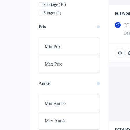
Sportage
(10)
Renault
(2)
KIA S
Stinger
(1)
Toyota
(11)
Borrego
(0)
Volkswagen
(1)
QG3
Prix
Cadenza
(0)
Acura
(0)
Dak
Carens
(0)
Alfa Romeo
(0)
Carnival
(0)
Alpine
(0)
Ceed
(0)
Aston Martin
(0)
EV3
(0)
Audi
(0)
Ev6
(0)
Bentley
(0)
Ev7
(0)
Bugatti
(0)
Année
Ev9
(0)
Buick
(0)
K5
(0)
Cadillac
(0)
K7
(0)
Dodge
(0)
Niro
(0)
Ferrari
(0)
Picanto
(0)
Fiat
(0)