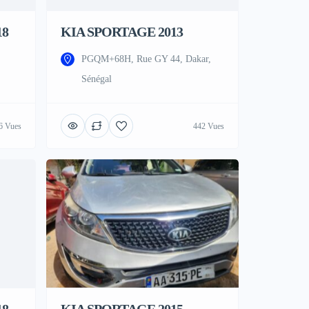
18
KIA SPORTAGE 2013
PGQM+68H, Rue GY 44, Dakar,
Sénégal
6 Vues
442 Vues