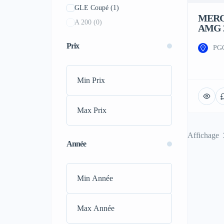
GLE Coupé
(1)
Renault
(2)
MERC
A 200
(0)
AMG 
Toyota
(11)
AMG CLA-Class
(0)
Volkswagen
(1)
Prix
PGC
AMG GT
(0)
Acura
(0)
AMG GT Roadster
(0)
Alfa Romeo
(0)
Class S
(0)
Alpine
(0)
Classe A
(0)
Aston Martin
(0)
Classe A AMG
(0)
Audi
(0)
Classe B
(0)
Bentley
(0)
Affichage
Classe C
(0)
Bugatti
(0)
Année
Classe C AMG
(0)
Buick
(0)
Classe E
(0)
Cadillac
(0)
Classe E AMG
(0)
Dodge
(0)
Classe G AMG
(0)
Ferrari
(0)
Classe GL
(0)
Fiat
(0)