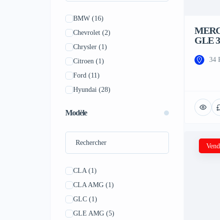
BMW
(16)
MERC
Chevrolet
(2)
GLE 3
Chrysler
(1)
34 
Citroen
(1)
Ford
(11)
Hyundai
(28)
Jeep
(10)
Modèle
Kia
(19)
Land Rover
(9)
Vend
Lexus
(1)
Mazda
(8)
CLA
(1)
Mercedes-Benz
(9)
CLA AMG
(1)
Mitsubishi
(3)
GLC
(1)
Nissan
(1)
GLE AMG
(5)
Peugeot
(4)