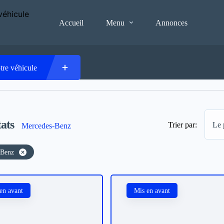
Accueil
Menu
Annonces
tre véhicule
ats
Trier par:
Le 
Mercedes-Benz
-Benz
en avant
Mis en avant