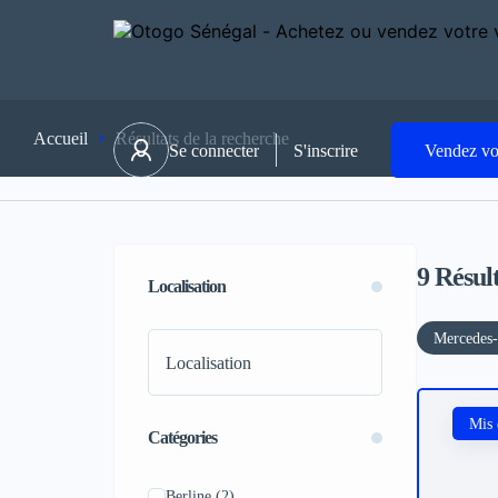
Accueil
Résultats de la recherche
Se connecter
S'inscrire
Vendez vo
9
Résult
Localisation
Mercedes
Mis 
Catégories
Berline
(2)