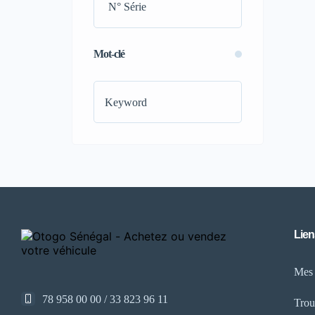
(9)
Bluetooth
(9)
Caméra de recul
(9)
Mot-clé
Ceinture électrique
(3)
Chargeur sans contact
(3)
Climatisation bizone
(3)
Commandes au volant
(3)
Contrôle de traction
(7)
Démarrage sans clé
(9)
Kit d'outils complet
(9)
Mode éco-sport-confort
(3)
Ouverture et fermeture mâle
Lien
électrique
(3)
Mes
Phares à LED
(9)
Phares adaptatifs
(9)
78 958 00 00 / 33 823 96 11
Trou
Pneus performants
(9)