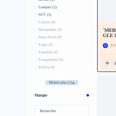
Compact
(2)
SUV
(5)
Camion
(0)
¨MER
Décapotable
(0)
GLE 3
Deux Portes
(0)
Engin
(0)
PGR
Famillale
(0)
Fourgonnette
(0)
PickUp
(0)
Montre plus (1)
Marque