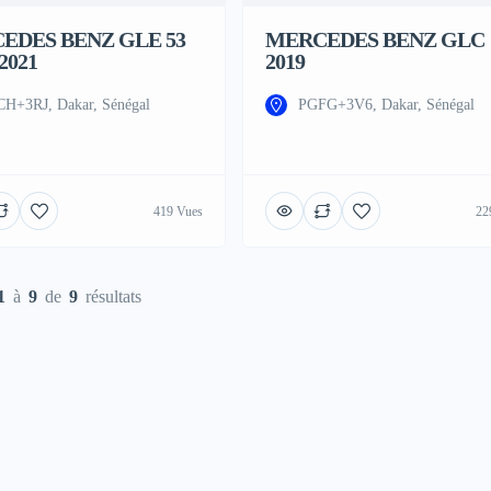
EDES BENZ GLE 53
MERCEDES BENZ GLC
2021
2019
H+3RJ, Dakar, Sénégal
PGFG+3V6, Dakar, Sénégal
419 Vues
22
1
à
9
de
9
résultats