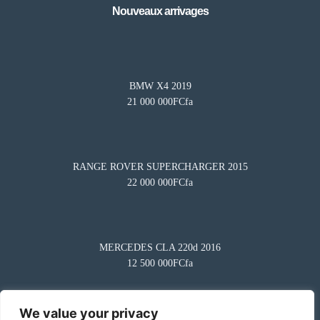
Nouveaux arrivages
BMW X4 2019
21 000 000FCfa
RANGE ROVER SUPERCHARGER 2015
22 000 000FCfa
Besoin d'aide?
×
BA
Notre assistant est en ligne 24/7
Questions fréquentes
MERCEDES CLA 220d 2016
Comment mettre en vente mon véhicule ?
12 500 000FCfa
Comment puis-je démarrer ?
Comment trouver un modèle ?
We value your privacy