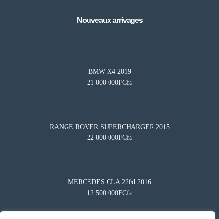
Nouveaux arrivages
BMW X4 2019
21 000 000FCfa
RANGE ROVER SUPERCHARGER 2015
22 000 000FCfa
Besoin d'aide?
×
BA
Notre assistant est en ligne 24/7
Questions fréquentes
MERCEDES CLA 220d 2016
Comment mettre en vente mon véhicule ?
12 500 000FCfa
Comment puis-je démarrer ?