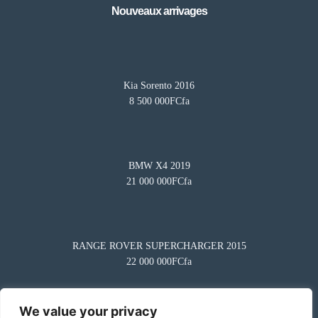
Nouveaux arrivages
Kia Sorento 2016
8 500 000FCfa
BMW X4 2019
21 000 000FCfa
Besoin d'aide?
×
BA
Notre assistant est en ligne 24/7
Questions fréquentes
RANGE ROVER SUPERCHARGER 2015
Comment mettre en vente mon véhicule ?
22 000 000FCfa
Comment puis-je démarrer ?
Comment trouver un modèle ?
We value your privacy