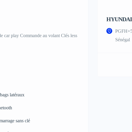
HYUNDAI
PGFH+5V
ple car play Commande au volant Clés less
Sénégal
bags latéraux
etooth
arrage sans clé