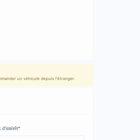
mmander un véhicule depuis l'étranger.
 d'intérêt
*