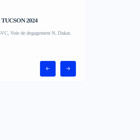
 TUCSON 2024
¨MERCEDES BENZ CLAS
AMG 2020
C, Voie de degagement N, Dakar,
PGRJ+FJ4, Dakar, Sénégal