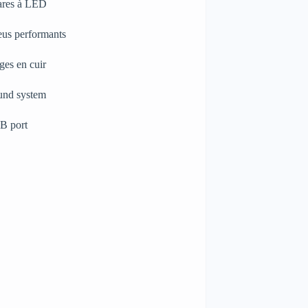
ares à LED
us performants
ges en cuir
und system
B port