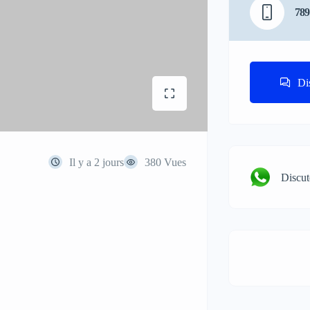
789
Di
Il y a 2 jours
380 Vues
Discu