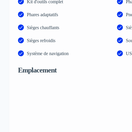
Kit d'outils complet
Ph
Phares adaptatifs
Pne
Sièges chauffants
Siè
Sièges refroidis
So
Système de navigation
US
Emplacement