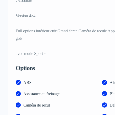
75.000km
Version 4×4
Full options intérieur cuir Grand écran Caméra de recule Ap
gots
avec mode Sport ~
Options
ABS
Air
Assistance au freinage
Blu
Caméra de recul
Dém