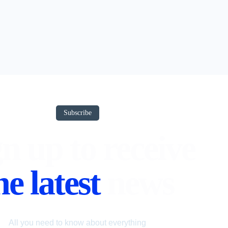
Subscribe
n up to receive
he latest
news
All you need to know about everything