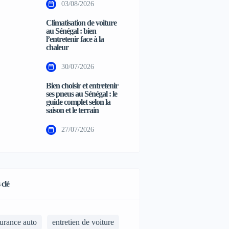
03/08/2026
Climatisation de voiture
au Sénégal : bien
l’entretenir face à la
chaleur
30/07/2026
Bien choisir et entretenir
ses pneus au Sénégal : le
guide complet selon la
saison et le terrain
27/07/2026
 clé
urance auto
entretien de voiture