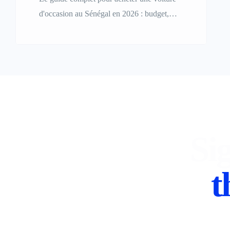
d'occasion au Sénégal en 2026 : budget,
points à vérifier, documents, arnaques à
éviter et négociation.
Sig
t