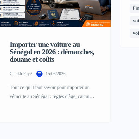
Fi
voi
voi
Importer une voiture au
Sénégal en 2026 : démarches,
douane et coûts
Cheikh Faye
15/06/2026
Tout ce qu'il faut savoir pour importer un
véhicule au Sénégal : règles d'âge, calcul
des droits de douane, documents nécessaires
et conseils pour éviter les mauvaises
surprises.