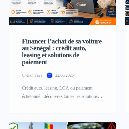
Financer l’achat de sa voiture
au Sénégal : crédit auto,
leasing et solutions de
paiement
Cheikh Faye
22/06/2026
Crédit auto, leasing, LOA ou paiement
échelonné : découvrez toutes les solutions
pour financer l'achat de votre véhicule au
Sénégal et choisir la formule adaptée à votre
budget.