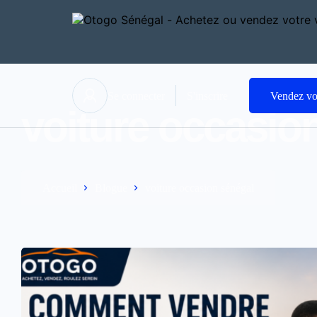
Se connecter
S'inscrire
Vendez vo
voiture occasio
Accueil
Blogue
voiture occasion sénégal