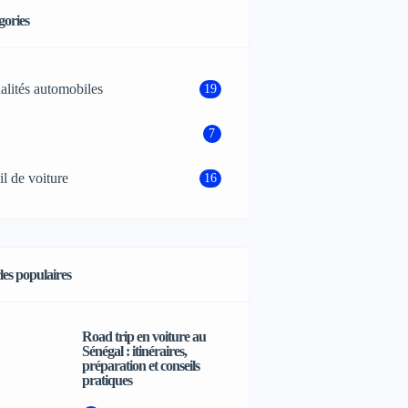
gories
alités automobiles
19
7
il de voiture
16
les populaires
Road trip en voiture au
Sénégal : itinéraires,
préparation et conseils
pratiques